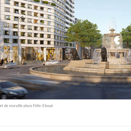
t de muraille place Félix-Eboué