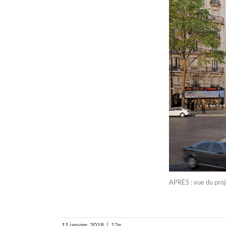
APRÈS : vue du proje
11 janvier, 2018
|
12e