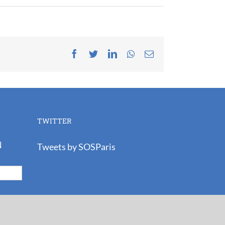
Facebook
Twitter
LinkedIn
Whatsapp
Email
TWITTER
N
Tweets by SOSParis