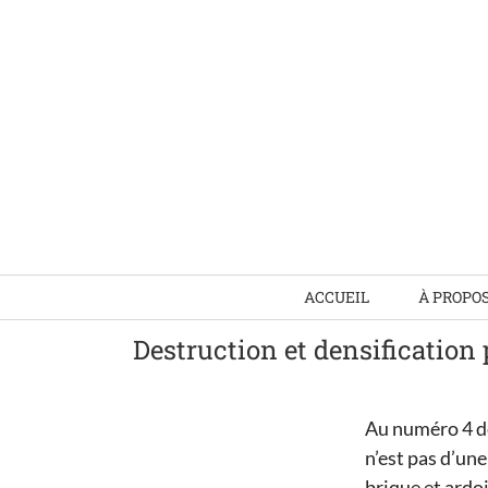
Skip
to
content
ACCUEIL
À PROPO
Destruction et densification
Au numéro 4 de
n’est pas d’une
brique et ardoi