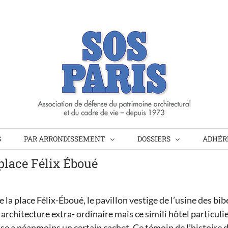
S
PAR ARRONDISSEMENT
DOSSIERS
ADHÉRE
 place Félix Éboué
 la place Félix-Éboué, le pavillon vestige de l’usine des b
 architecture extra- ordinaire mais ce simili hôtel particulie
se a néanmoins un certain cachet. Ce témoin de l’histoire 