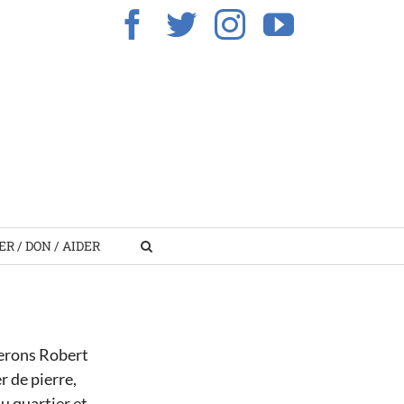
Facebook
Twitter
Instagram
YouTub
R / DON / AIDER
iberons Robert
r de pierre,
du quartier et