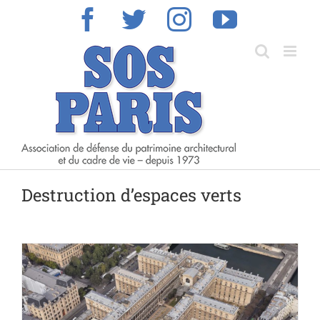
Skip
Facebook
Twitter
Instagram
YouTub
to
content
Destruction d’espaces verts