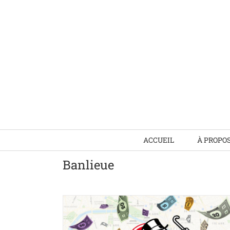
Skip
to
content
ACCUEIL
À PROPO
Banlieue