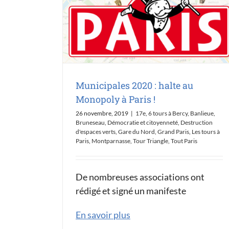
Municipales 2020 : halte au
Monopoly à Paris !
26 novembre, 2019
|
17e
,
6 tours à Bercy
,
Banlieue
,
Bruneseau
,
Démocratie et citoyenneté
,
Destruction
d'espaces verts
,
Gare du Nord
,
Grand Paris
,
Les tours à
Paris
,
Montparnasse
,
Tour Triangle
,
Tout Paris
De nombreuses associations ont
rédigé et signé un manifeste
En savoir plus