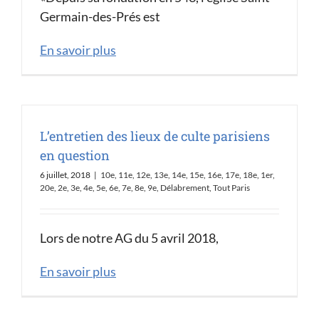
Germain-des-Prés est
En savoir plus
L’entretien des lieux de culte parisiens
en question
6 juillet, 2018
|
10e
,
11e
,
12e
,
13e
,
14e
,
15e
,
16e
,
17e
,
18e
,
1er
,
20e
,
2e
,
3e
,
4e
,
5e
,
6e
,
7e
,
8e
,
9e
,
Délabrement
,
Tout Paris
Lors de notre AG du 5 avril 2018,
En savoir plus