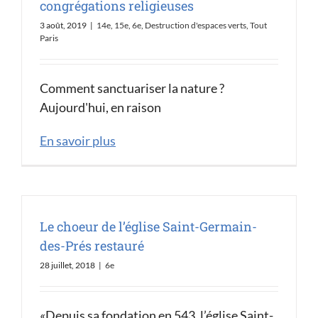
congrégations religieuses
3 août, 2019
|
14e
,
15e
,
6e
,
Destruction d'espaces verts
,
Tout
Paris
Comment sanctuariser la nature ?
Aujourd'hui, en raison
En savoir plus
Le choeur de l’église Saint-Germain-
des-Prés restauré
28 juillet, 2018
|
6e
«Depuis sa fondation en 543, l’église Saint-