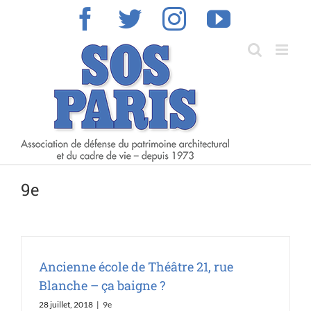
Skip
Facebook
Twitter
Instagram
YouTub
to
content
9e
Ancienne école de Théâtre 21, rue
Blanche – ça baigne ?
28 juillet, 2018
|
9e