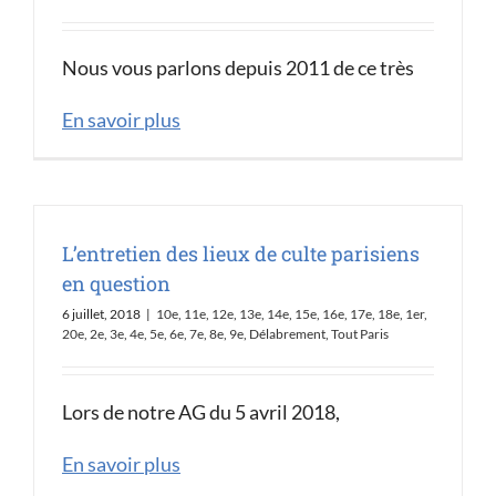
Nous vous parlons depuis 2011 de ce très
En savoir plus
L’entretien des lieux de culte parisiens
en question
6 juillet, 2018
|
10e
,
11e
,
12e
,
13e
,
14e
,
15e
,
16e
,
17e
,
18e
,
1er
,
20e
,
2e
,
3e
,
4e
,
5e
,
6e
,
7e
,
8e
,
9e
,
Délabrement
,
Tout Paris
Lors de notre AG du 5 avril 2018,
En savoir plus