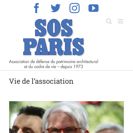
Skip
Facebook
Twitter
Instagram
YouTub
to
content
Vie de l’association