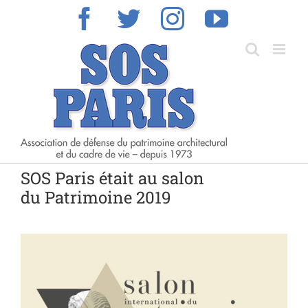
Skip
Facebook
Twitter
Instagram
YouTub
to
content
SOS Paris était au salon
du Patrimoine 2019