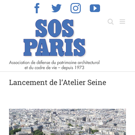
Skip
Facebook
Twitter
Instagram
YouTub
to
content
Lancement de l’Atelier Seine