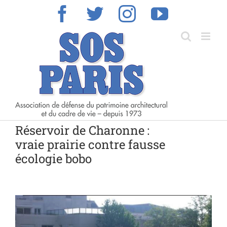
Skip
Facebook
Twitter
Instagram
YouTub
to
content
Réservoir de Charonne :
vraie prairie contre fausse
écologie bobo