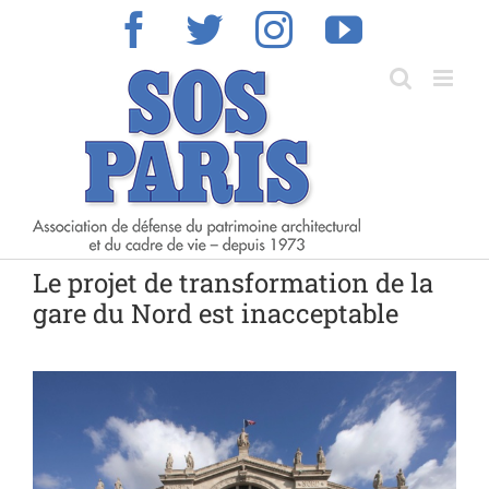
Skip
Facebook
Twitter
Instagram
YouTub
to
content
Le projet de transformation de la
gare du Nord est inacceptable