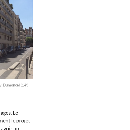
émy-Dumoncel (14ᵉ)
tages. Le
ment le projet
y avoir un