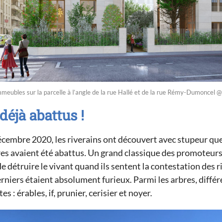
mmeubles sur la parcelle à l’angle de la rue Hallé et de la rue Rémy-Dumoncel 
déjà abattus !
cembre 2020, les riverains ont découvert avec stupeur qu
res avaient été abattus. Un grand classique des promoteurs
 détruire le vivant quand ils sentent la contestation des r
rniers étaient absolument furieux. Parmi les arbres, diffé
s : érables, if, prunier, cerisier et noyer.