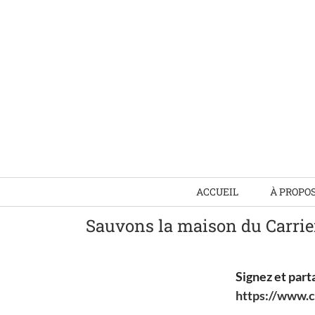
Skip
to
content
ACCUEIL
À PROPO
Sauvons la maison du Carrier 
Signez et parta
https://www.c