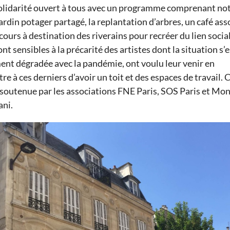
olidarité
ouvert à tous
avec un programme comprenant no
ardin potager partagé, la replantation d’arbres, un café asso
 cours à destination des riverains pour recréer du lien socia
ont
sensible
s
à la
précarité
des artistes dont la situation s’e
ment
dégradée avec
la pandémie
,
ont voulu
leur
venir en
t
re
à ces derniers
d’avoir un toit et des espaces de travail.
C
 soutenue
par
les associations FNE Paris, SOS Paris et Mon
ani
.