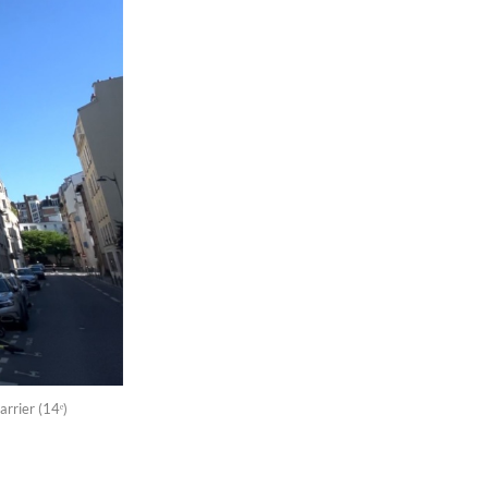
rrier (14ᵉ)