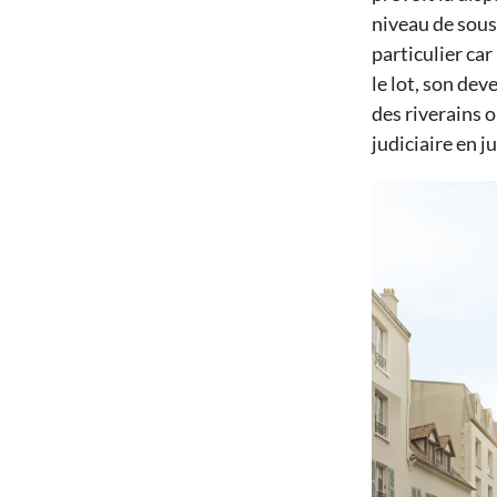
niveau de sous-
particulier
car 
le lot, son dev
d
es riverains 
judiciaire
en j