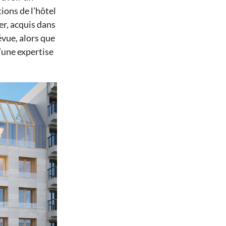
tions de l’hôtel
er, acquis dans
révue
,
alors que
’une expertise