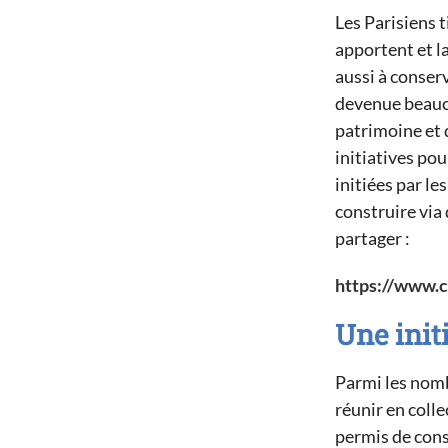
Les Parisiens t
apportent et la
aussi à conserv
devenue beauco
patrimoine et d
initiatives pou
initiées par le
construire via 
partager :
https://www.c
Un
e
init
Parmi les nombr
réunir en colle
permis de cons