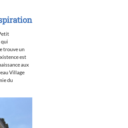
spiration
Petit
 qui
se trouve un
existence est
 naissance aux
veau Village
mie du