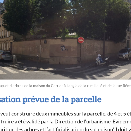
quet d’arbres de la maison du Carrier à l’angle de la rue Hallé et de la rue R
ation prévue de la parcelle
eut construire deux immeubles sur la parcelle, de 4 et 5 é
truire a été validé par la Direction de l’urbanisme. Évidem
rition des arbres et l’artificialisation du sol puisqu’il doit 