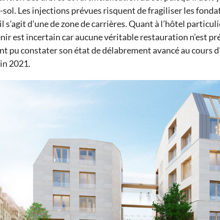
sol. L
es injections
prévues
risque
nt
de fragiliser les fonda
il s’agit d’une de zone de carrières
.
Quant
à
l’hôtel particuli
enir est incertain car aucune véritable restauration n’est p
ont
pu
constat
er
son état de délabrement avancé au cours
d
uin 2021
.