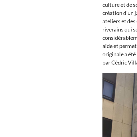
culture et de s
création d’un j
ateliers et des
riverains
qui s
considérable
aide
et
permet
or
i
ginale
a été
par Cédric Vill