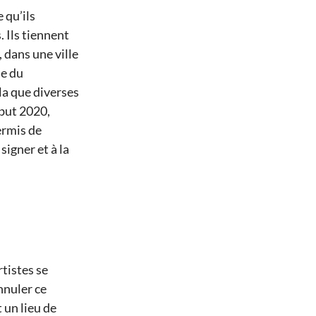
 qu’ils
. Ils tiennent
 dans une ville
de du
la que diverse
s
ébut 2020,
permis de
signer et à la
rtistes se
nnuler ce
 un lieu de