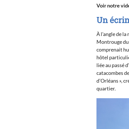
Voir notre vidé
Un écrin
À l’angle de la
Montrouge du 1
comprenait hui
hôtel particuli
liée au passé d
catacombes de 
d’Orléans », c
quartier.