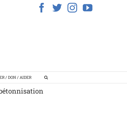
Facebook
Twitter
Instagram
YouTub
R / DON / AIDER
 bétonnisation