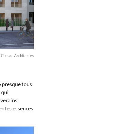
@ Cussac Architectes
e presque tous
 qui
iverains
rentes essences