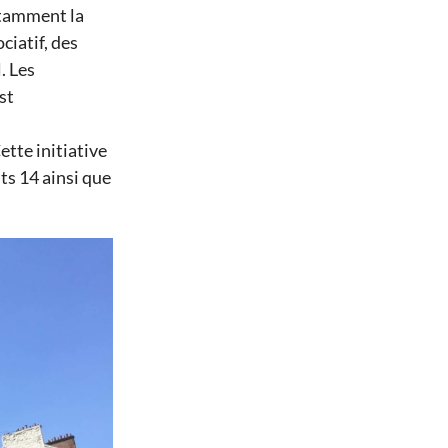
tamment la
ciatif, des
l
. Les
st
ette initiative
ts 14 ainsi que