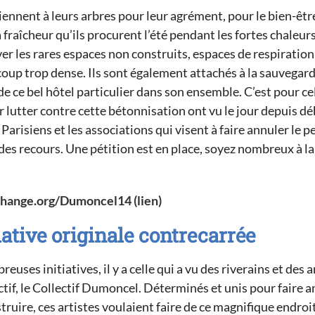
iennent à leurs arbres pour leur agrément, pour le bien-être
 fraîcheur qu’ils procurent l’été pendant les fortes chaleurs
er les rares espaces non construits, espaces de respiration,
up trop dense. Ils sont également attachés à la sauvegar
e ce bel hôtel particulier dans son ensemble. C’est pour ce
r lutter contre cette bétonnisation ont vu le jour depuis d
s Parisiens et les associations qui visent à faire annuler le 
des recours. Une pétition est en place, soyez nombreux à la 
hange.org/Dumoncel14 (lien)
iative originale contrecarrée
euses initiatives, il y a celle qui a vu
des riverains et des a
ctif, le Collectif Dumoncel
.
Déterminés et unis pour faire a
truire,
c
es artistes voulaient faire de ce magnifique endroit