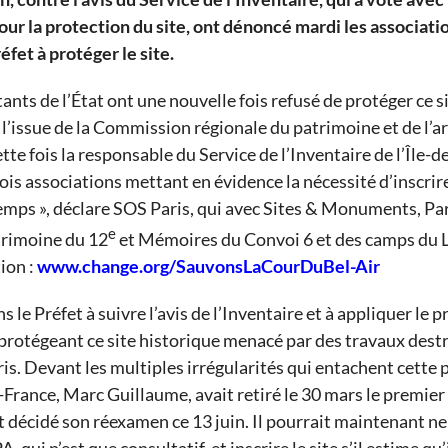
our la protection du site, ont dénoncé mardi les associati
éfet à protéger le site.
ants de l’État ont une nouvelle fois refusé de protéger ce s
l’issue de la Commission régionale du patrimoine et de l’a
te fois la responsable du Service de l’Inventaire de l’Île-d
ois associations mettant en évidence la nécessité d’inscrire 
temps », déclare SOS Paris, qui avec Sites & Monuments, Par
e
trimoine du 12
et Mémoires du Convoi 6 et des camps du L
ion :
www.change.org/SauvonsLaCourDuBel-Air
 le Préfet à suivre l’avis de l’Inventaire et à appliquer le p
protégeant ce site historique menacé par des travaux destr
is. Devant les multiples irrégularités qui entachent cette 
-France, Marc Guillaume, avait retiré le 30 mars le premier
t décidé son réexamen ce 13 juin. Il pourrait maintenant ne