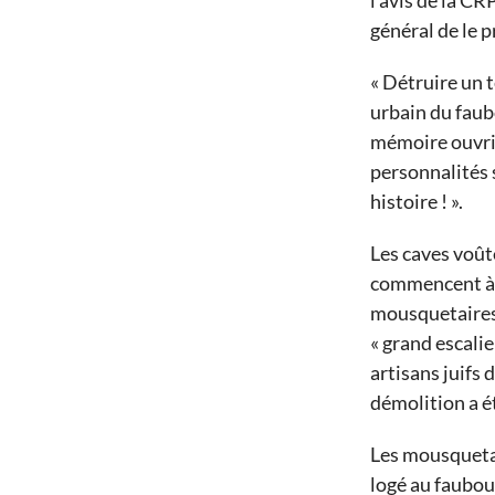
l’avis de la CRP
général de le p
« Détruire un t
urbain du faub
mémoire ouvrièr
personnalités 
histoire ! ».
Les caves voût
commencent à ê
mousquetaires 
« grand escalie
artisans juifs 
démolition a ét
Les mousquetai
logé au faubour