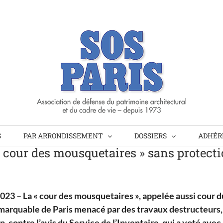
S
PAR ARRONDISSEMENT
DOSSIERS
ADHÉRE
cour des mousquetaires » sans protectio
 2023 – La « cour des mousquetaires », appelée aussi cour d
arquable de Paris menacé par des travaux destructeurs, 
, contre l’avis du Service de l’Inventaire, qui a voté avec 