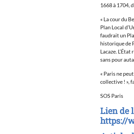
1668 à 1704, da
« La cour du Be
Plan Local d’Ur
faudrait un Pl
historique de 
Lacaze. L’État
sans pour auta
« Paris ne peu
collective ! »,
SOS Paris
Lien de l
https:/