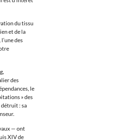
il est d’intérêt
vation du tissu
en et de la
 l’une des
otre
g,
lier des
dépendances, le
bitations » des
détruit : sa
enseur.
evaux — ont
ouis XIV de