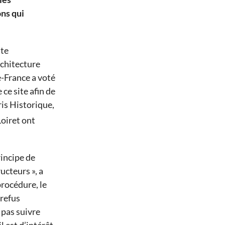
ons qui
ite
rchitecture
e-France a voté
ce site afin de
is Historique,
oiret ont
rincipe de
ucteurs », a
procédure, le
 refus
 pas suivre