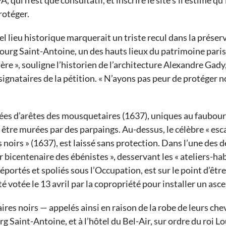
A, qui n’est que consultatif, et inscrire le site s’il estime qu’
rotéger.
el lieu historique marquerait un triste recul dans la préser
ourg Saint-Antoine, un des hauts lieux du patrimoine parisi
e », souligne l’historien de l’architecture Alexandre Gady,
signataires de la pétition. « N’ayons pas peur de protéger n
ées d’arêtes des mousquetaires (1637), uniques au faubour
tre murées par des parpaings. Au-dessus, le célèbre « esca
noirs » (1637), est laissé sans protection. Dans l’une des 
r bicentenaire des ébénistes », desservant les « ateliers-ha
déportés et spoliés sous l’Occupation, est sur le point d’être 
é votée le 13 avril par la copropriété pour installer un asc
res noirs — appelés ainsi en raison de la robe de leurs ch
g Saint-Antoine, et à l’hôtel du Bel-Air, sur ordre du roi L