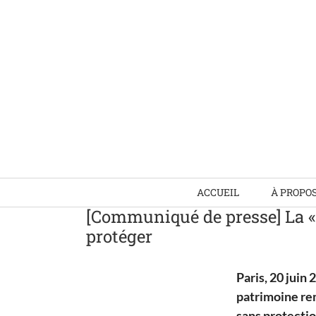
Skip
to
content
ACCUEIL
À PROPO
[Communiqué de presse] La « 
protéger
Paris, 20 juin
patrimoine rem
sans protection