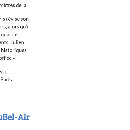
mètres de là.
ris révise son
s, alors qu’il
 quartier
nts, Julien
 historiques
fice ».
esse
 Paris.
Bel-Air