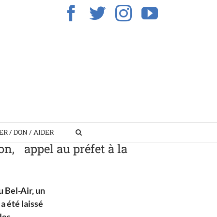
Facebook
Twitter
Instagram
YouTub
R / DON / AIDER
n, appel au préfet à la
u Bel-Air, un
a été laissé
les