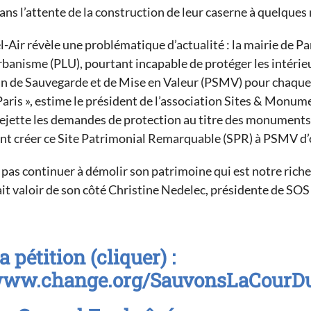
ns l’attente de la construction de leur caserne à quelques 
l-Air révèle une problématique d’actualité : la mairie de Pa
banisme (PLU), pourtant incapable de protéger les intérieur
an de Sauvegarde et de Mise en Valeur (PSMV) pour chaque
Paris », estime le président de l’association Sites & Monume
 rejette les demandes de protection au titre des monuments
nt créer ce Site Patrimonial Remarquable (SPR) à PSMV d’of
t pas continuer à démolir son patrimoine qui est notre rich
 fait valoir de son côté Christine Nedelec, présidente de SOS
a pétition (cliquer) :
/www.change.org/SauvonsLaCourDu