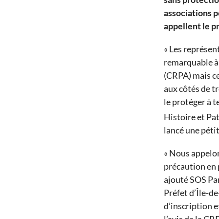
associations p
appellent le pr
« Les représent
remarquable à 
(CRPA) mais cet
aux côtés de tr
le protéger à 
Histoire et Pa
lancé une pétit
« Nous appelons
précaution en 
ajouté SOS Par
Préfet d’Île-de
d’inscription e