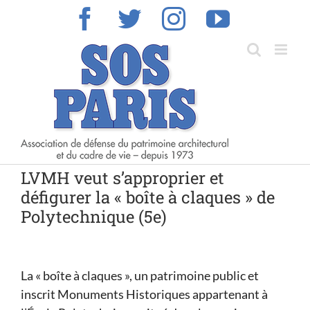
Skip
Facebook
Twitter
Instagram
YouTub
to
content
LVMH veut s’approprier et
défigurer la « boîte à claques » de
Polytechnique (5e)
La « boîte à claques », un patrimoine public et
inscrit Monuments Historiques appartenant à